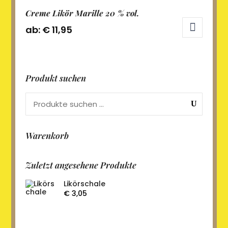
mehrere
Creme Likör Marille 20 % vol.
Varianten
ab:
€
11,95
auf.
Die
Dieses
Optionen
Produkt
können
weist
Produkt suchen
auf
mehrere
der
Varianten
Suc
Produktseite
auf.
hen
gewählt
Die
werden
Optionen
Warenkorb
können
auf
der
Zuletzt angesehene Produkte
Produktseite
gewählt
Likörschale
€
3,05
werden