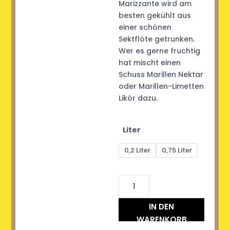
Marizzante wird am
besten gekühlt aus
einer schönen
Sektflöte getrunken.
Wer es gerne fruchtig
hat mischt einen
Schuss Marillen Nektar
oder Marillen-Limetten
Likör dazu.
Liter
0,2 Liter
0,75 Liter
Marizzante
-
Marillen-
IN DEN
Frizzante
WARENKORB
Menge